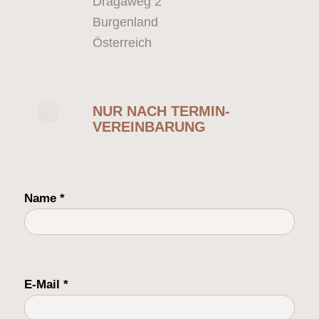
Dragaweg 2
Burgenland
Österreich
NUR NACH TERMIN­
VEREINBARUNG
Bitt
Name *
E-Mail *